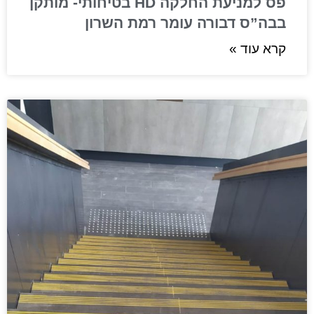
פס למניעת החלקה HD בטיחותי- מותקן
בבה”ס דבורה עומר רמת השרון
קרא עוד »