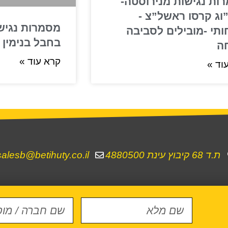
ות נגישות מנירוסטה-
וג קרסו ראשל”צ -
מסמרות נגישו
ותי -מובילים לסביבה
בחבל בנימין
ה
קרא עוד »
וד »
ת.ד 68 קיבוץ עינת 4880500
salesb@betihuty.co.il