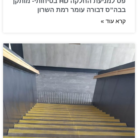
פס למניעת החלקה HD בטיחותי- מותקן
בבה”ס דבורה עומר רמת השרון
קרא עוד »