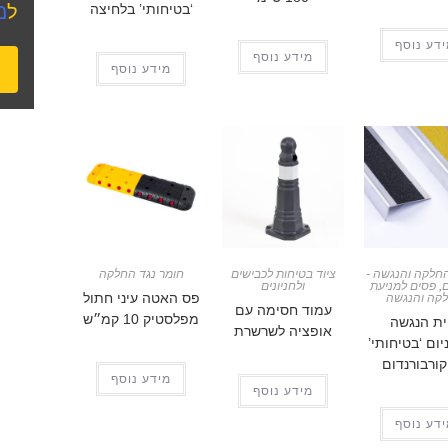
מ
ל
‘בטיחותי’ בלחיצה
דע נוסף
מידע נוסף
מידע נוסף
חלקה והנגשה -
ציוד בטיחות לכבישים
חומר נגד החלקה
ם
,
פסים למניעת
ולחניונים
פס האטה עיני חתול
קה והנגשה
עמוד חסימה עם
מפלסטיק 10 קמ״ש
וית הנגשה
אופציה לשרשרת
יום ‘בטיחותי’
ורבורנדום
מידע נוסף
מידע נוסף
דע נוסף