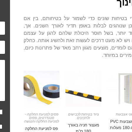
נוך
 בטיחות שונים כדי לשמור על בטיחותם, בין אם
כן שנוהגים לבלות באופן תדיר לאורך השנים. אך,
ד יותר, בשל חוסר היכולת שלהם להגן על עצמם
ה ויש לא מעט דרכים לעשות זאת ולהשיג אותה. כחלק
ומדים, מוצעים מגוון רחב מאד של פתרונות כיום,
ירים במיוחד.
ני אצבעות
ציוד בטיחות לכבישים
פסים למניעת החלקה -
ולחניונים
סטנדרטים
,
פסים
מגן אצבעות PVC
למניעת החלקה והנגשה
מעצור חניה באורך
ות
פס למניעת החלקה
180 ס”מ