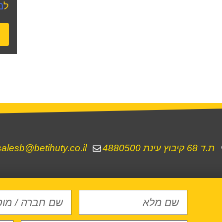
מ
ל
ת.ד 68 קיבוץ עינת 4880500
salesb@betihuty.co.il