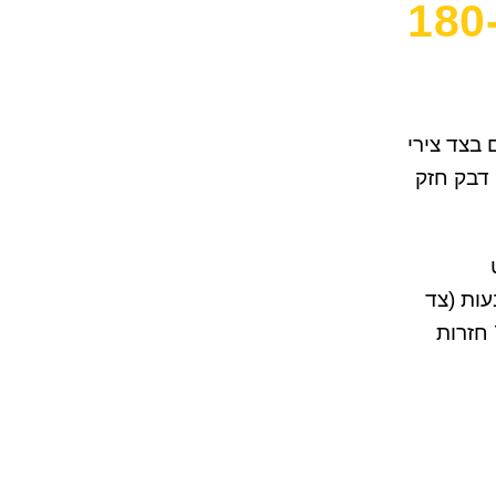
מגן אצבעות PVC לדלת-180
בצד צירי
 עם דבק חזק
ט
עות (צד
פנימי וחיצוני) נבדק במכון התקנים ונמצא עמיד ל 75,000 חזרות