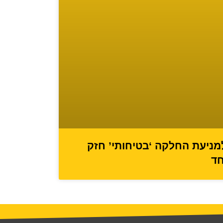
מניעת החלקה ‘בטיחותי’ חזק
חד