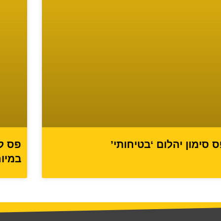
 סימון יהלום ‘בטיחותי’
פס ל
במיו