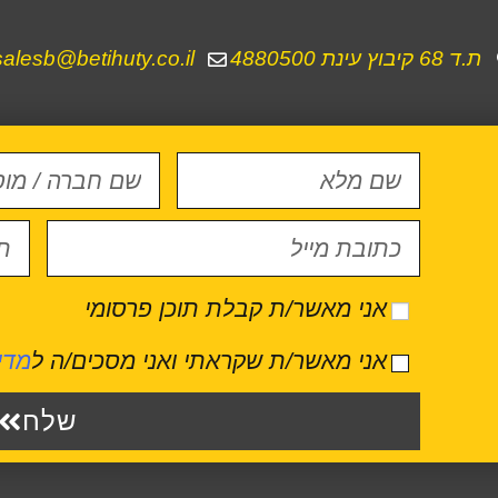
ת.ד 68 קיבוץ עינת 4880500
salesb@betihuty.co.il
אני מאשר/ת קבלת תוכן פרסומי
אני מאשר/ת שקראתי ואני מסכים/ה ל
מדי
שלח