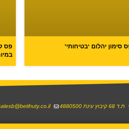
 סימון יהלום ‘בטיחותי’
פס ל
במיו
ת.ד 68 קיבוץ עינת 4880500
salesb@betihuty.co.il