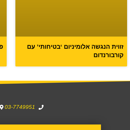
פס
זווית הנגשה אלומיניום ‘בטיחותי’ עם
קורבורנדום
03-7749951