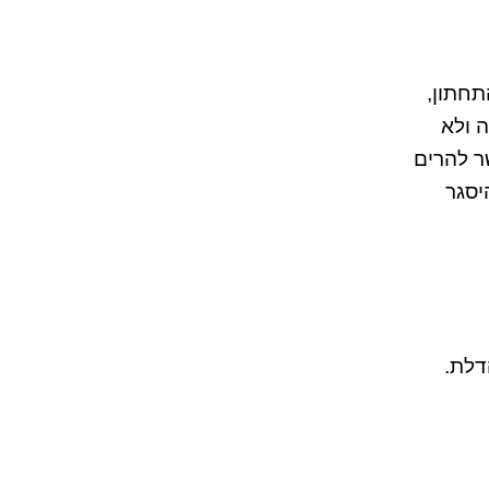
חתון,
 ולא
ר להרים
יסגר
דלת.