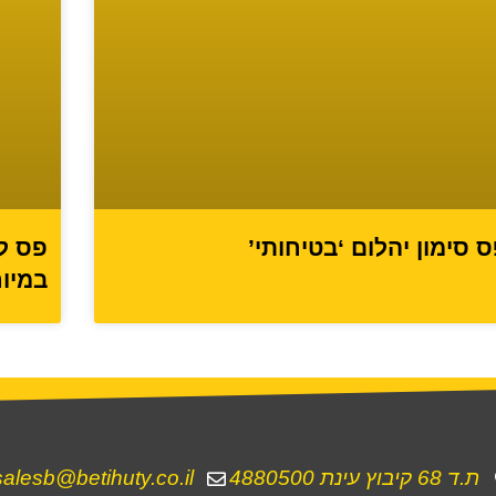
 סימון יהלום ‘בטיחותי’
פס ל
במיו
ת.ד 68 קיבוץ עינת 4880500
salesb@betihuty.co.il