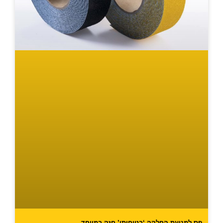
פס למניעת החלקה ‘בטיחותי’ חזק במיוחד