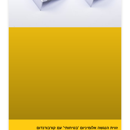
זווית הנגשה אלומיניום ‘בטיחותי’ עם קורבורנדום