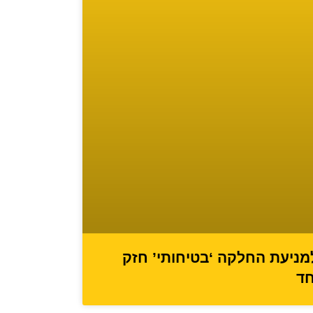
מניעת החלקה ‘בטיחותי’ חזק
חד