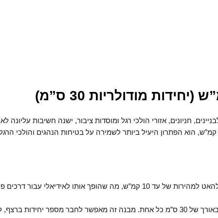
יינים, חניונים, אזורי הולכי רגל ומוסדות ציבור, ישנה חשיבות עליונה לא
אטה בטיחותי מפלסטיק, המיועד להאטת התנועה למהירות של עד 10 קמ”ש, הוא הפתרון היעיל ביותר לשמירה על בטיחות הנהגים
פרופיל הפס מתוכנן הנדסית לחייב נהגים להאט למהירות של עד 10 קמ”ש, מה שהופך אותו לא
הפס בנוי מיחידות מודולריות קומפקטיות באורך של 30 ס”מ כל אחת. מבנה זה מאפשר לחבר מספר י