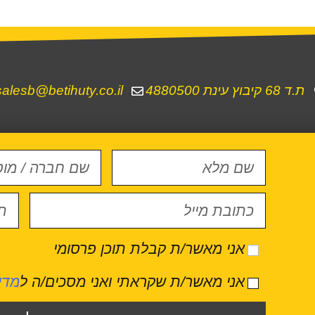
ת.ד 68 קיבוץ עינת 4880500
salesb@betihuty.co.il
אני מאשר/ת קבלת תוכן פרסומי
אני מאשר/ת שקראתי ואני מסכים/ה ל
מדי