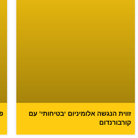
פס
זווית הנגשה אלומיניום ‘בטיחותי’ עם
קורבורנדום