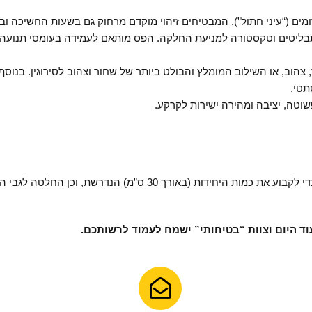
מים (“עיני חתול”), המבטיחים זיהוי מוקדם מרחוק גם בשעות החשיכה ובת
 תבליטים וטקסטורה למניעת החלקה. הפס מותאם לעמידה בעומסי תנועה 
צהוב, או השילוב המומלץ והבולט ביותר של שחור וצהוב לסירוגין. בנוסף
תטי.
שוטה, יציבה ומהירה ישירות לקרקע.
בחינת עלויות והזמנת פסי האטה דורשת חישוב מדויק של רוחב הנתיב כדי לקבוע את כמות היחידות 
וד היום וצוות “בטיחותי” ישמח לעמוד לרשותכם.