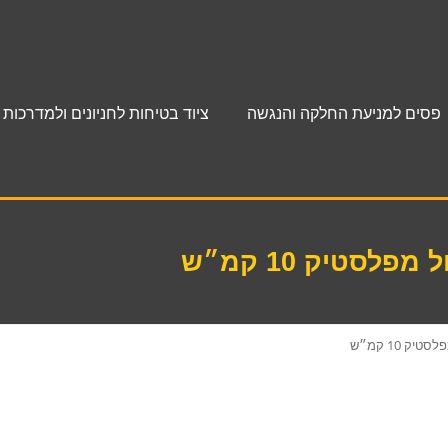
פסים למניעת החלקה והנגשה
ציוד בטיחות לחניונים ולמדרכות
לסטיק 10 קמ״ש
ק 10 קמ״ש