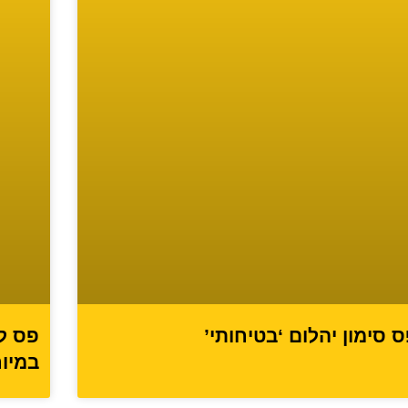
 סימון יהלום ‘בטיחותי’
פס ל
במיו