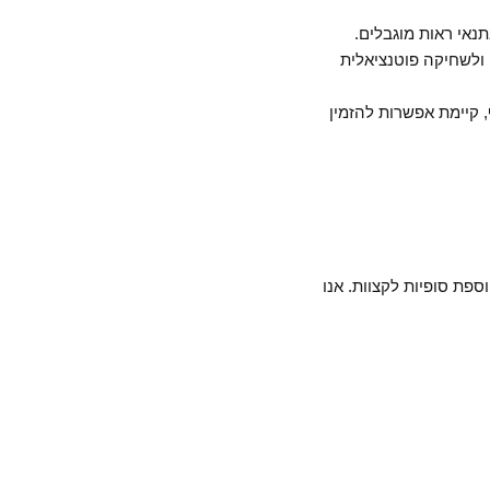
נאי ראות מוגבלים.
ולשחיקה פוטנציאלית
, קיימת אפשרות להזמין
(באורך 30 ס”מ) הנדרשת, וכן החלטה לגבי הוספת סופיות לקצוות. אנו