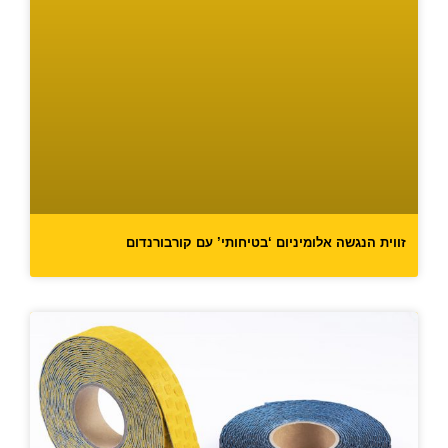
זווית הנגשה אלומיניום ‘בטיחותי’ עם קורבורנדום