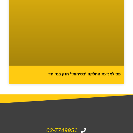
פס למניעת החלקה ‘בטיחותי’ חזק במיוחד
03-7749951