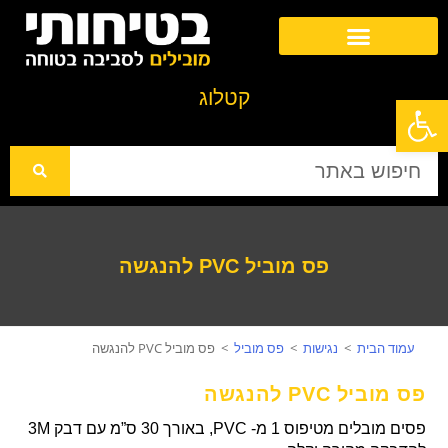
בטיחות במוסדות חינוך
פסים למניעת החלקה והנגשה
ציוד בטיחות לחניונים ולמדרכות
קטלו
ג
פתח סרגל נגישות
פס מוביל PVC להנגשה
עמוד הבית
>
נגישות
>
פס מוביל
>
פס מוביל PVC להנגשה
פס מוביל PVC להנגשה
פסים מובלים מטיפוס 1 מ- PVC, באורך 30 ס”מ עם דבק 3M